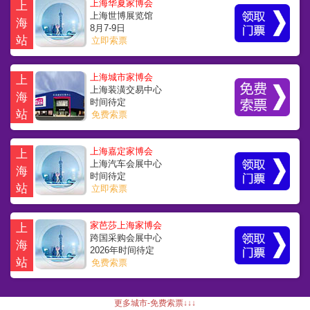
上海华夏家博会
上
上海世博展览馆
海
8月7-9日
站
立即索票
上海城市家博会
上
上海装潢交易中心
海
时间待定
站
免费索票
上海嘉定家博会
上
上海汽车会展中心
海
时间待定
站
立即索票
家芭莎上海家博会
上
跨国采购会展中心
海
2026年时间待定
站
免费索票
更多城市-免费索票↓↓↓