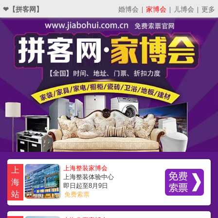
❤【拼客网】
婚博会
|
家博会
|
儿博会
|
更多
上海整装家博会
上
上海整装体验中心
海
即日起至8月9日
站
免费索票