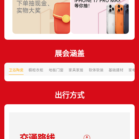
展会涵盖
卫浴陶瓷
橱柜衣柜
地板门窗
家具家居
软体软装
基础建材
家电
出行方式